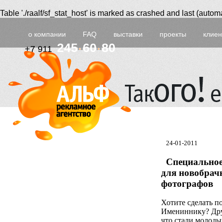
Table './raalf/sf_stat_host' is marked as crashed and last (automa
о компании
FAQ
выставки
проекты
клие
245
60
80
+7 911
24-01-2011
Специальное
для новобрач
фотографов
Хотите сделать п
Имениннику? Дру
что стали молод