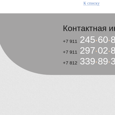
К списку
Контактная 
245
60
+7 911
297
02
+7 911
339
89
+7 812